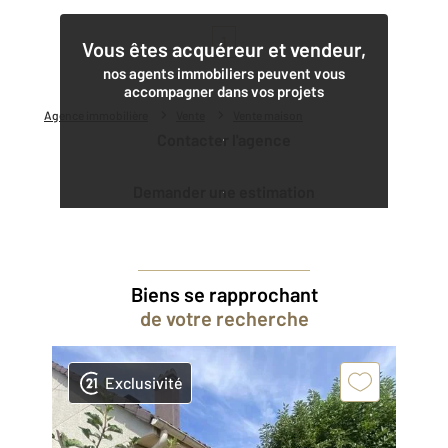
1
Vous êtes acquéreur et vendeur,
nos agents immobiliers peuvent vous
accompagner dans vos projets
Agence immobilière
Vente
Vente maison
Contacter l'agence
Demander une estimation
Biens se rapprochant
de votre recherche
Exclusivité