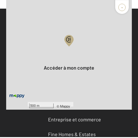
-
Parlons de vous, parlons biens
Votre compte :
Accéder à mon compte
Offres d'emploi
Devenir franchisé
500 m
©
Mappy
Entreprise et commerce
Fine Homes & Estates