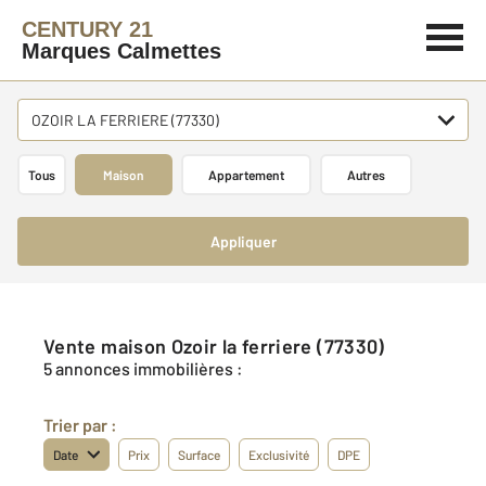
CENTURY 21
Marques Calmettes
OZOIR LA FERRIERE (77330)
Tous
Maison
Appartement
Autres
Appliquer
Vente maison Ozoir la ferriere (77330)
5 annonces immobilières :
Trier par :
Date
Prix
Surface
Exclusivité
DPE