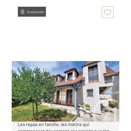
Exclusivité
OZOIR LA FERRIERE 77
2
139,49 m
, 5 pièces
Ref : 346
Maison à vendre
379 500 €
Une maison dans laquelle on se voit déjà vivre.
Les repas en famille, les matins qui
commencent doucement, les projets que l'on