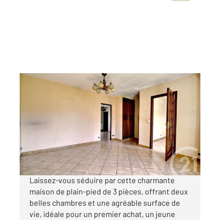
OZOIR LA FERRIERE 77
2
68,72 m
, 3 pièces
Ref : 326
Maison à vendre
265 000 €
Visiter le site dédié
Laissez-vous séduire par cette charmante
maison de plain-pied de 3 pièces, offrant deux
belles chambres et une agréable surface de
vie, idéale pour un premier achat, un jeune