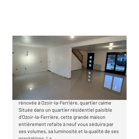
OZOIR LA FERRIERE 77
2
156 m
, 6 pièces
Ref : 212
Maison à vendre
480 000 €
À découvrir sans tarder Maison entièrement
rénovée à Ozoir-la-Ferrière, quartier calme
Située dans un quartier résidentiel paisible
d'Ozoir-la-Ferrière, cette grande maison
entièrement refaite à neuf vous séduira par
ses volumes, sa luminosité et la qualité de ses
prestations. La ...