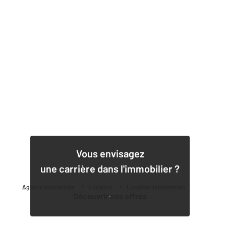
1
Vous envisagez
une carrière dans l'immobilier ?
Agence immobilière
Location
Location appartement
Découvrir nos offres