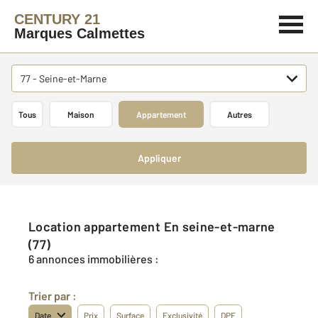
CENTURY 21
Marques Calmettes
77 - Seine-et-Marne
Tous
Maison
Appartement
Autres
Appliquer
Location appartement En seine-et-marne
(77)
6 annonces immobilières :
Trier par :
Date
Prix
Surface
Exclusivité
DPE