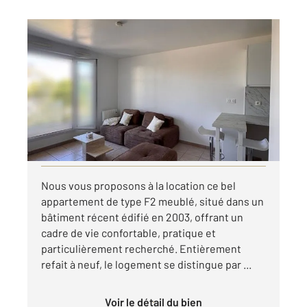
BUSSY ST GEORGES 77
2
39 m
, 2 pièces
Ref : 342
Appartement F2 à louer
1 150 €
par mois charges comprises
Visiter le site dédié
Nous vous proposons à la location ce bel
appartement de type F2 meublé, situé dans un
bâtiment récent édifié en 2003, offrant un
cadre de vie confortable, pratique et
particulièrement recherché. Entièrement
refait à neuf, le logement se distingue par ...
Voir le détail du bien