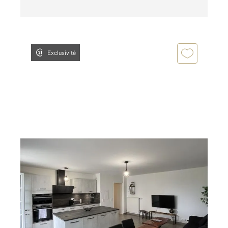
Exclusivité
SERRIS 77
2
62,93 m
, 3 pièces
Ref : 176
Appartement F3 à louer
1 620 €
par mois charges comprises