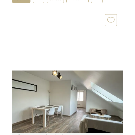
TOURNAN EN BRIE 77
2
42 m
, 2 pièces
Ref : 200
Appartement F2 à louer
890 €
par mois charges comprises