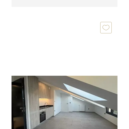
PONTAULT COMBAULT 77
2
30 m
, 1 pièce
Ref : 283
Appartement Studio à louer
860 €
par mois charges comprises